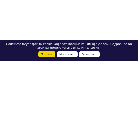
Сайт использует файлы cookie, обрабатываемые вашим браузером. Подробнее об
этом вы можете узнать в
Политике cookie
.
Принять
Настроить
Отклонить
+7 495 788-44-44
Сервисный центр
8 800 700-39-39
service@ostec-group.ru
Свяжитесь с нами
© 2024 ООО «Остек-ЭТК»