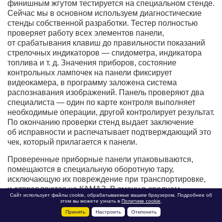
финишным жгутом тестируется на специальном стенде.
Сейчас мы в основном используем диагностические
стенды собственной разработки. Тестер полностью
проверяет работу всех элементов панели,
от срабатывания клавиш до правильности показаний
стрелочных индикаторов — спидометра, индикатора
топлива и т. д. Значения приборов, состояние
контрольных лампочек на панели фиксирует
видеокамера, в программу заложена система
распознавания изображений. Панель проверяют два
специалиста — один по карте контроля выполняет
необходимые операции, другой контролирует результат.
По окончанию проверки стенд выдает заключение
об исправности и распечатывает подтверждающий это
чек, который прилагается к панели.
Проверенные приборные панели упаковываются,
помещаются в специальную оборотную тару,
исключающую их повреждение при транспортировке,
и отправляются на КАМАЗ. В смену в среднем
Сайт использует файлы cookie, обрабатываемые вашим браузером. Подробнее об
мы отгружаем 80 панелей. Но, к сожалению, у КАМАЗа
этом вы можете узнать в
Политике cookie
.
выборка не ритмична, поэтому нам приходится
Принять
Настроить
Отклонить
непосредственно на автозаводе содержать свой склад,