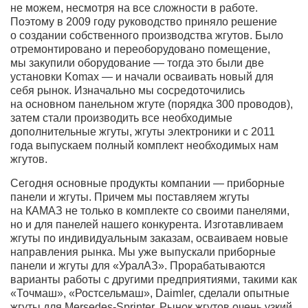
не можем, несмотря на все сложности в работе.
Поэтому в 2009 году руководство приняло решение
о создании собственного производства жгутов. Было
отремонтировано и переоборудовано помещение,
мы закупили оборудование — тогда это были две
установки Komax — и начали осваивать новый для
себя рынок. Изначально мы сосредоточились
на основном панельном жгуте (порядка 300 проводов),
затем стали производить все необходимые
дополнительные жгуты, жгуты электроники и с 2011
года выпускаем полный комплект необходимых нам
жгутов.
Сегодня основные продукты компании — приборные
панели и жгуты. Причем мы поставляем жгуты
на КАМАЗ не только в комплекте со своими панелями,
но и для панелей нашего конкурента. Изготавливаем
жгуты по индивидуальным заказам, осваиваем новые
направления рынка. Мы уже выпускали приборные
панели и жгуты для «УралАЗ». Прорабатываются
варианты работы с другими предприятиями, такими как
«Точмаш», «Ростсельмаш», Daimler, сделали опытные
жгуты для Mersedes-Sprinter. Рынок жгутов очень узкий,