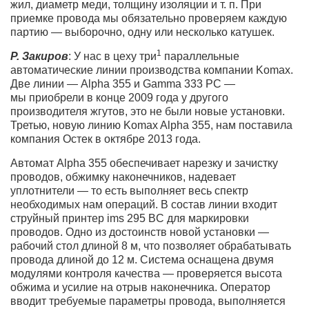
жил, диаметр меди, толщину изоляции и т. п. При
приемке провода мы обязательно проверяем каждую
партию — выборочно, одну или несколько катушек.
1
Р. Закиров
: У нас в цеху три
параллельные
автоматические линии производства компании Komax.
Две линии — Alpha 355 и Gamma 333 PC —
мы приобрели в конце 2009 года у другого
производителя жгутов, это не были новые установки.
Третью, новую линию Komax Alpha 355, нам поставила
компания Остек в октябре 2013 года.
Автомат Alpha 355 обеспечивает нарезку и зачистку
проводов, обжимку наконечников, надевает
уплотнители — то есть выполняет весь спектр
необходимых нам операций. В состав линии входит
струйный принтер ims 295 BC для маркировки
проводов. Одно из достоинств новой установки —
рабочий стол длиной 8 м, что позволяет обрабатывать
провода длиной до 12 м. Система оснащена двумя
модулями контроля качества — проверяется высота
обжима и усилие на отрыв наконечника. Оператор
вводит требуемые параметры провода, выполняется