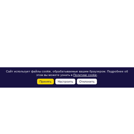
Сайт использует файлы cookie, обрабатываемые вашим браузером. Подробнее об
этом вы можете узнать в
Политике cookie
.
Принять
Настроить
Отклонить
+7 495 788-44-44
Сервисный центр
8 800 700-39-39
service@ostec-group.ru