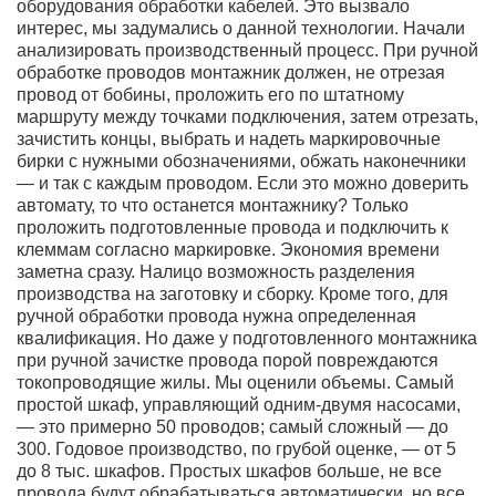
оборудования обработки кабелей. Это вызвало
интерес, мы задумались о данной технологии. Начали
анализировать производственный процесс. При ручной
обработке проводов монтажник должен, не отрезая
провод от бобины, проложить его по штатному
маршруту между точками подключения, затем отрезать,
зачистить концы, выбрать и надеть маркировочные
бирки с нужными обозначениями, обжать наконечники
— и так с каждым проводом. Если это можно доверить
автомату, то что останется монтажнику? Только
проложить подготовленные провода и подключить к
клеммам согласно маркировке. Экономия времени
заметна сразу. Налицо возможность разделения
производства на заготовку и сборку. Кроме того, для
ручной обработки провода нужна определенная
квалификация. Но даже у подготовленного монтажника
при ручной зачистке провода порой повреждаются
токопроводящие жилы. Мы оценили объемы. Самый
простой шкаф, управляющий одним-двумя насосами,
— это примерно 50 проводов; самый сложный — до
300. Годовое производство, по грубой оценке, — от 5
до 8 тыс. шкафов. Простых шкафов больше, не все
провода будут обрабатываться автоматически, но все