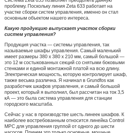
Система Zeta 633 позволяет преодолеть данную
проблему. Поскольку линия Zeta 633 работает на
участке сборки систем управления, именно он стал
основным объектом нашего интереса.
Какую продукцию выпускает участок сборки
систем управления?
Продукция участка — системы управления, так
называемые шкафы управления. Самый маленький
имеет размеры 380 х 380 х 210 мм, самый большой —
это 12 м состыкованных секций со снятыми боковыми
стенками и единой монтажной платой на всю длину.
Электрическая мощность, которую контролирует шкаф,
также весьма различна. Я начинал в Grundfos как
разработчик шкафов управления, и самый большой
проект, который я выполнил, был рассчитан на ток 3,5
кА — это была система управления для станции
городского масштаба.
Сейчас у нас в производстве шесть линеек шкафов. К
наиболее востребованным относится линейка Control
MPC для управления группой от одного до шести
насосов. Причем это только основные, мощные