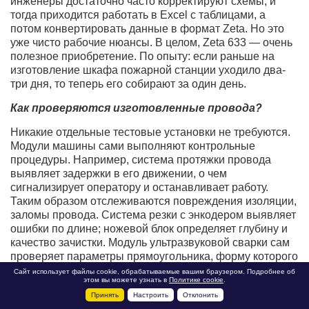
инженеры достаточно часто корректируют схемы, и
тогда приходится работать в Excel с таблицами, а
потом конвертировать данные в формат Zeta. Но это
уже чисто рабочие нюансы. В целом, Zeta 633 — очень
полезное приобретение. По опыту: если раньше на
изготовление шкафа пожарной станции уходило два-
три дня, то теперь его собирают за один день.
Как проверяются изготовленные провода?
Никакие отдельные тестовые установки не требуются.
Модули машины сами выполняют контрольные
процедуры. Например, система протяжки провода
выявляет задержки в его движении, о чем
сигнализирует оператору и останавливает работу.
Таким образом отслеживаются повреждения изоляции,
заломы провода. Система резки с энкодером выявляет
ошибки по длине; ножевой блок определяет глубину и
качество зачистки. Модуль ультразвуковой сварки сам
проверяет параметры прямоугольника, форму которого
приобретает сечение провода после сварки. Важно, что
Сайт использует файлы cookie, обрабатываемые вашим браузером. Подробнее об
этом вы можете узнать в
Политике cookie
.
при любом браке машина отрезает негодный участок
Принять
Настроить
Отклонить
провода и в конце выполнения задания изготавливает