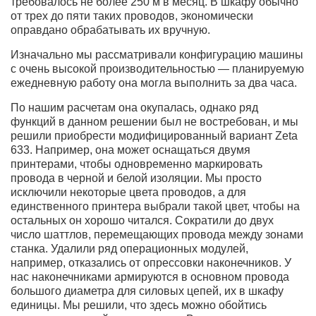
требовалось не более 250 м в месяц. В шкафу обычно
от трех до пяти таких проводов, экономически
оправдано обрабатывать их вручную.
Изначально мы рассматривали конфигурацию машины
с очень высокой производительностью — планируемую
ежедневную работу она могла выполнить за два часа.
По нашим расчетам она окупалась, однако ряд
функций в данном решении был не востребован, и мы
решили приобрести модифицированный вариант Zeta
633. Например, она может оснащаться двумя
принтерами, чтобы одновременно маркировать
провода в черной и белой изоляции. Мы просто
исключили некоторые цвета проводов, а для
единственного принтера выбрали такой цвет, чтобы на
остальных он хорошо читался. Сократили до двух
число шаттлов, перемещающих провода между зонами
станка. Удалили ряд операционных модулей,
например, отказались от опрессовки наконечников. У
нас наконечниками армируются в основном провода
большого диаметра для силовых цепей, их в шкафу
единицы. Мы решили, что здесь можно обойтись