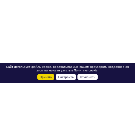
Сайт использует файлы cookie, обрабатываемые вашим браузером. Подробнее об
этом вы можете узнать в
Политике cookie
.
Принять
Настроить
Отклонить
+7 495 788-44-44
Сервисный центр
8 800 700-39-39
service@ostec-group.ru