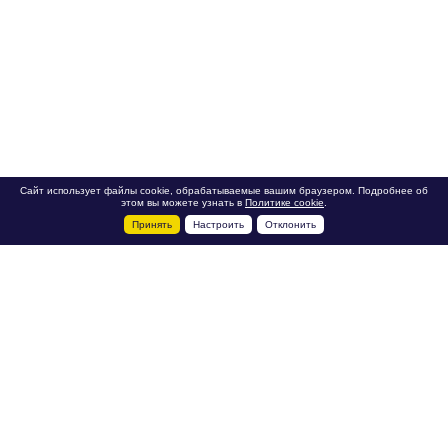
Сайт использует файлы cookie, обрабатываемые вашим браузером. Подробнее об
этом вы можете узнать в
Политике cookie
.
Принять
Настроить
Отклонить
+7 495 788-44-44
Сервисный центр
8 800 700-39-39
service@ostec-group.ru
Свяжитесь с нами