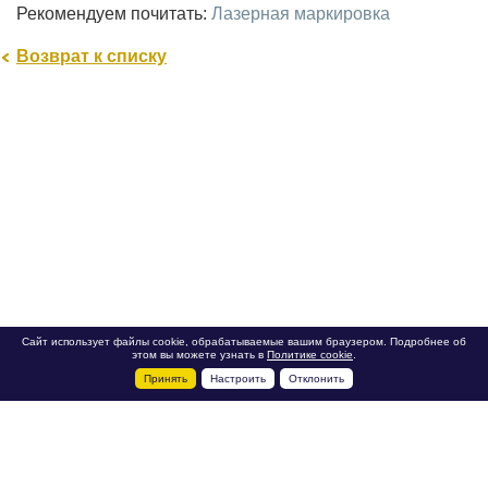
Рекомендуем почитать:
Лазерная маркировка
Возврат к списку
Сайт использует файлы cookie, обрабатываемые вашим браузером. Подробнее об
этом вы можете узнать в
Политике cookie
.
Принять
Настроить
Отклонить
+7 495 788-44-44