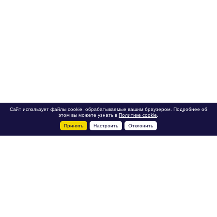
Сайт использует файлы cookie, обрабатываемые вашим браузером. Подробнее об
этом вы можете узнать в
Политике cookie
.
Принять
Настроить
Отклонить
+7 495 788-44-44
Сервисный центр
8 800 700-39-39
service@ostec-group.ru